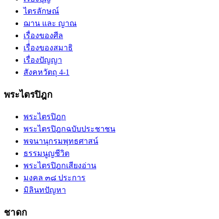
ไตรลักษณ์
ฌาน และ ญาณ
เรื่องของศีล
เรื่่องของสมาธิ
เรื่องปัญญา
สังคหวัตถุ 4-1
พระไตรปิฎก
พระไตรปิฎก
พระไตรปิฎกฉบับประชาชน
พจนานุกรมพุทธศาสน์
ธรรมนูญชีวิต
พระไตรปิฎกเสียงอ่าน
มงคล ๓๘ ประการ
มิลินทปัญหา
ชาดก