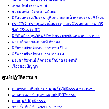
เพลง วัดป่าธรรมชาติ
สวดมนต์ทำวัตรเช้าฉบับย่อ
พิธีสวดพระอภิธรรม อุทิศถวายสมเด็จพระธรรมวชิโรดม
ประวัติเจ้าประคุณสมเด็จพระญาณวชิโรดม หลวงพ่อวิริ
ยังค์ สิรินฺธโร HD
พิธีเปิดป้าย ศูนย์ทิพย์วัดป่่าธรรมชาติ แอล เอ 2 ก.ค. 60
พระแก้วมรกตหยกแท้ จำลอง
พิธีถวายผ้ากฐินพระราชทาน ปี 64
พิธีถวายผ้ากฐินพระราชทาน 64-1
ประชาสัมพันธ์ กิจกรรมวัดป่าธรรมชาติ
เรื่องของปัญญา
ศูนย์ปฏิบัติธรรม ฯ
ภาพพระอาทิตย์กรด บนศูนย์ปฏิบัติธรรม ฯ แอนซ่า
เอกสารและข้อมูลของศูนย์ปฏิบัติธรรม
ภาพศูนย์ปฏิบัติธรรม
การเริ่มต้นใช้ SketchUp Online