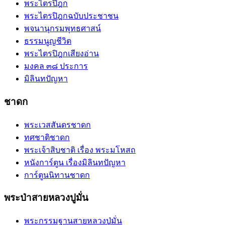
พระไตรปิฎก
พระไตรปิฎกฉบับประชาชน
พจนานุกรมพุทธศาสน์
ธรรมนูญชีวิต
พระไตรปิฎกเสียงอ่าน
มงคล ๓๘ ประการ
มิลินทปัญหา
ชาดก
พระเวสสันดรชาดก
ทศชาติชาดก
พระเจ้าสิบชาติ เรื่อง พระมโหสถ
หนังการ์ตูน เรื่องมิลินทปัญหา
การ์ตูนนิทานชาดก
พระป่าสายหลวงปูมั่น
พระกรรมฐานสายหลวงปู่มั่น