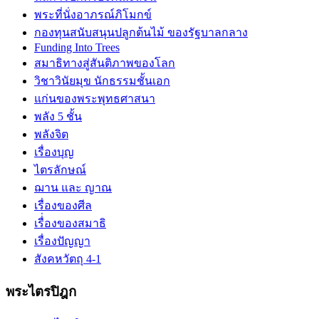
พระที่นั่งอาภรณ์ภิโมกข์
กองทุนสนับสนุนปลูกต้นไม้ ของรัฐบาลกลาง
Funding Into Trees
สมาธิทางสู่สันติภาพของโลก
วิชาวินัยมุข นักธรรมชั้นเอก
แก่นของพระพุทธศาสนา
พลัง 5 ชั้น
พลังจิต
เรื่องบุญ
ไตรลักษณ์
ฌาน และ ญาณ
เรื่องของศีล
เรื่่องของสมาธิ
เรื่องปัญญา
สังคหวัตถุ 4-1
พระไตรปิฎก