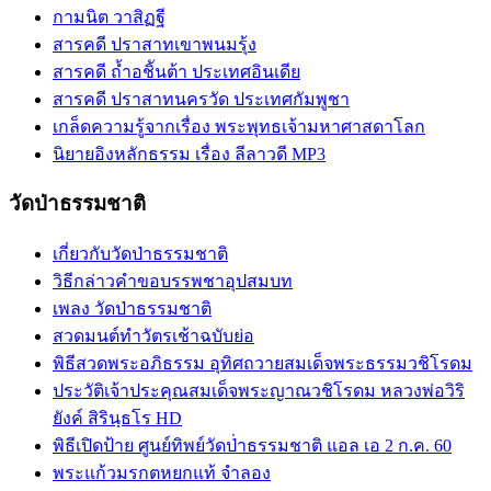
กามนิต วาสิฏฐี
สารคดี ปราสาทเขาพนมรุ้ง
สารคดี ถ้ำอชิันต้า ประเทศอินเดีย
สารคดี ปราสาทนครวัด ประเทศกัมพูชา
เกล็ดความรู้จากเรื่อง พระพุทธเจ้ามหาศาสดาโลก
นิยายอิงหลักธรรม เรื่อง ลีลาวดี MP3
วัดป่าธรรมชาติ
เกี่ยวกับวัดป่าธรรมชาติ
วิธีกล่าวคำขอบรรพชาอุปสมบท
เพลง วัดป่าธรรมชาติ
สวดมนต์ทำวัตรเช้าฉบับย่อ
พิธีสวดพระอภิธรรม อุทิศถวายสมเด็จพระธรรมวชิโรดม
ประวัติเจ้าประคุณสมเด็จพระญาณวชิโรดม หลวงพ่อวิริ
ยังค์ สิรินฺธโร HD
พิธีเปิดป้าย ศูนย์ทิพย์วัดป่่าธรรมชาติ แอล เอ 2 ก.ค. 60
พระแก้วมรกตหยกแท้ จำลอง