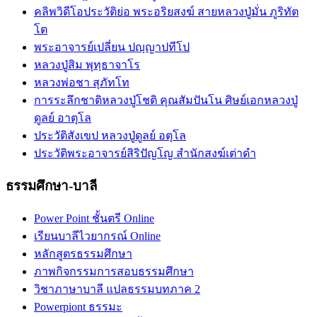
คลิพวิดีโอประวัติย่อ พระอริยสงฆ์ สายหลวงปู่มั่น ภูริทัต
โต
พระอาจารย์เปลี่ยน ปญฺญาปทีโป
หลวงปู่สิม พุทฺธาจาโร
หลวงพ่อชา สุภัทโท
การระลึกชาติหลวงปู่โชติ คุณสัมปันโน ศิษย์เอกหลวงปู่
ดูลย์ อาตุโล
ประวัติสังเขป หลวงปู่ดูลย์ อตุโล
ประวัติ​พระ​อาจารย์​สิริ​ปัญโญ​ สำนัก​สงฆ์​เต่าดำ​
ธรรมศึกษา-บาลี
Power Point ชั้นตรี Online
เรียนบาลีไวยากรณ์ Online
หลักสูตรธรรมศึกษา
ภาพกิจกรรมการสอบธรรมศึกษา
วิชาภาษาบาลี แปลธรรมบทภาค 2
Powerpiont ธรรมะ