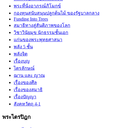
พระที่นั่งอาภรณ์ภิโมกข์
กองทุนสนับสนุนปลูกต้นไม้ ของรัฐบาลกลาง
Funding Into Trees
สมาธิทางสู่สันติภาพของโลก
วิชาวินัยมุข นักธรรมชั้นเอก
แก่นของพระพุทธศาสนา
พลัง 5 ชั้น
พลังจิต
เรื่องบุญ
ไตรลักษณ์
ฌาน และ ญาณ
เรื่องของศีล
เรื่่องของสมาธิ
เรื่องปัญญา
สังคหวัตถุ 4-1
พระไตรปิฎก