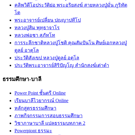
คลิพวิดีโอประวัติย่อ พระอริยสงฆ์ สายหลวงปู่มั่น ภูริทัต
โต
พระอาจารย์เปลี่ยน ปญฺญาปทีโป
หลวงปู่สิม พุทฺธาจาโร
หลวงพ่อชา สุภัทโท
การระลึกชาติหลวงปู่โชติ คุณสัมปันโน ศิษย์เอกหลวงปู่
ดูลย์ อาตุโล
ประวัติสังเขป หลวงปู่ดูลย์ อตุโล
ประวัติ​พระ​อาจารย์​สิริ​ปัญโญ​ สำนัก​สงฆ์​เต่าดำ​
ธรรมศึกษา-บาลี
Power Point ชั้นตรี Online
เรียนบาลีไวยากรณ์ Online
หลักสูตรธรรมศึกษา
ภาพกิจกรรมการสอบธรรมศึกษา
วิชาภาษาบาลี แปลธรรมบทภาค 2
Powerpiont ธรรมะ