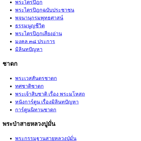
พระไตรปิฎก
พระไตรปิฎกฉบับประชาชน
พจนานุกรมพุทธศาสน์
ธรรมนูญชีวิต
พระไตรปิฎกเสียงอ่าน
มงคล ๓๘ ประการ
มิลินทปัญหา
ชาดก
พระเวสสันดรชาดก
ทศชาติชาดก
พระเจ้าสิบชาติ เรื่อง พระมโหสถ
หนังการ์ตูน เรื่องมิลินทปัญหา
การ์ตูนนิทานชาดก
พระป่าสายหลวงปูมั่น
พระกรรมฐานสายหลวงปู่มั่น