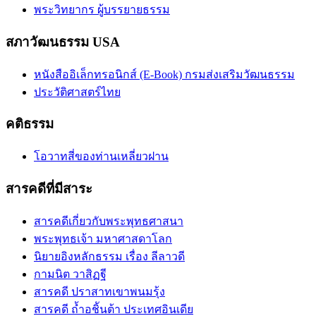
พระวิทยากร ผู้บรรยายธรรม
สภาวัฒนธรรม USA
หนังสืออิเล็กทรอนิกส์ (E-Book) กรมส่งเสริมวัฒนธรรม
ประวัติศาสตร์ไทย
คติธรรม
โอวาทสี่ของท่านเหลี่ยวฝาน
สารคดีที่มีสาระ
สารคดีเกี่ยวกับพระพุทธศาสนา
พระพุทธเจ้า มหาศาสดาโลก
นิยายอิงหลักธรรม เรื่อง ลีลาวดี
กามนิต วาสิฏฐี
สารคดี ปราสาทเขาพนมรุ้ง
สารคดี ถ้ำอชิันต้า ประเทศอินเดีย