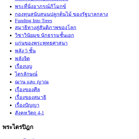
พระที่นั่งอาภรณ์ภิโมกข์
กองทุนสนับสนุนปลูกต้นไม้ ของรัฐบาลกลาง
Funding Into Trees
สมาธิทางสู่สันติภาพของโลก
วิชาวินัยมุข นักธรรมชั้นเอก
แก่นของพระพุทธศาสนา
พลัง 5 ชั้น
พลังจิต
เรื่องบุญ
ไตรลักษณ์
ฌาน และ ญาณ
เรื่องของศีล
เรื่่องของสมาธิ
เรื่องปัญญา
สังคหวัตถุ 4-1
พระไตรปิฎก