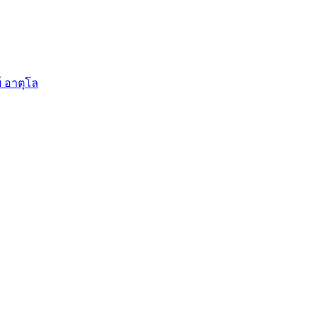
์ อาตุโล