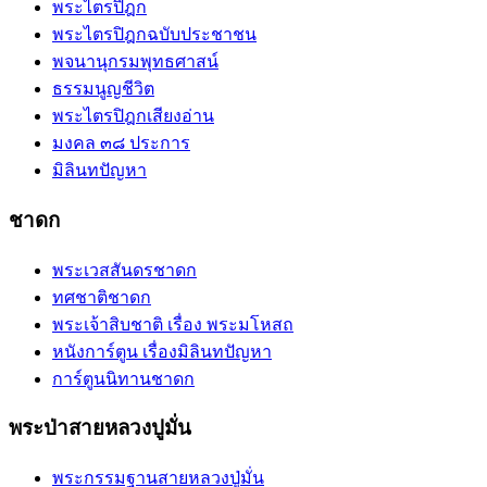
พระไตรปิฎก
พระไตรปิฎกฉบับประชาชน
พจนานุกรมพุทธศาสน์
ธรรมนูญชีวิต
พระไตรปิฎกเสียงอ่าน
มงคล ๓๘ ประการ
มิลินทปัญหา
ชาดก
พระเวสสันดรชาดก
ทศชาติชาดก
พระเจ้าสิบชาติ เรื่อง พระมโหสถ
หนังการ์ตูน เรื่องมิลินทปัญหา
การ์ตูนนิทานชาดก
พระป่าสายหลวงปูมั่น
พระกรรมฐานสายหลวงปู่มั่น