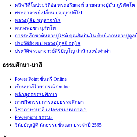
คลิพวิดีโอประวัติย่อ พระอริยสงฆ์ สายหลวงปู่มั่น ภูริทัตโต
พระอาจารย์เปลี่ยน ปญฺญาปทีโป
หลวงปู่สิม พุทฺธาจาโร
หลวงพ่อชา สุภัทโท
การระลึกชาติหลวงปู่โชติ คุณสัมปันโน ศิษย์เอกหลวงปู่ดูลย
ประวัติสังเขป หลวงปู่ดูลย์ อตุโล
ประวัติ​พระ​อาจารย์​สิริ​ปัญโญ​ สำนัก​สงฆ์​เต่าดำ​
ธรรมศึกษา-บาลี
Power Point ชั้นตรี Online
เรียนบาลีไวยากรณ์ Online
หลักสูตรธรรมศึกษา
ภาพกิจกรรมการสอบธรรมศึกษา
วิชาภาษาบาลี แปลธรรมบทภาค 2
Powerpiont ธรรมะ
วินัยบัญญัติ นักธรรมชั้นเอก ประจำปี 2565