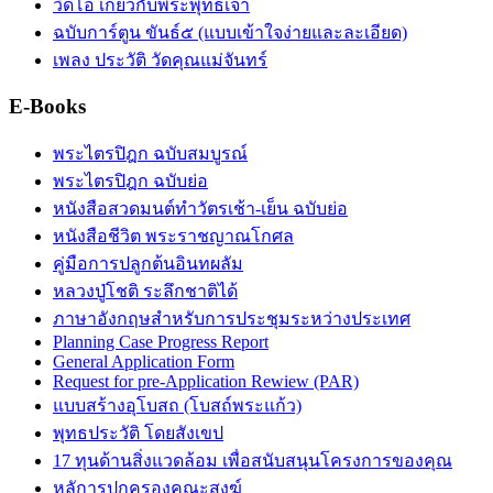
วิดีโอ เกี่ยวกับพระพุทธเจ้า
ฉบับการ์ตูน ขันธ์๕ (แบบเข้าใจง่ายและละเอียด)
เพลง ประวัติ วัดคุณแม่จันทร์
E-Books
พระไตรปิฎก ฉบับสมบูรณ์
พระไตรปิฎก ฉบับย่อ
หนังสือสวดมนต์ทำวัตรเช้า-เย็น ฉบับย่อ
หนังสือชีวิต พระราชญาณโกศล
คู่มือการปลูกต้นอินทผลัม
หลวงปู่โชติ ระลึกชาติได้
ภาษาอังกฤษสำหรับการประชุมระหว่างประเทศ
Planning Case Progress Report
General Application Form
Request for pre-Application Rewiew (PAR)
แบบสร้างอุโบสถ (โบสถ์พระแก้ว)
พุทธประวัติ โดยสังเขป
17 ทุนด้านสิ่งแวดล้อม เพื่อสนับสนุนโครงการของคุณ
หลัการปกครองคณะสงฆ์