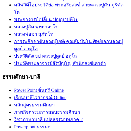
คลิพวิดีโอประวัติย่อ พระอริยสงฆ์ สายหลวงปู่มั่น ภูริทัต
โต
พระอาจารย์เปลี่ยน ปญฺญาปทีโป
หลวงปู่สิม พุทฺธาจาโร
หลวงพ่อชา สุภัทโท
การระลึกชาติหลวงปู่โชติ คุณสัมปันโน ศิษย์เอกหลวงปู่
ดูลย์ อาตุโล
ประวัติสังเขป หลวงปู่ดูลย์ อตุโล
ประวัติ​พระ​อาจารย์​สิริ​ปัญโญ​ สำนัก​สงฆ์​เต่าดำ​
ธรรมศึกษา-บาลี
Power Point ชั้นตรี Online
เรียนบาลีไวยากรณ์ Online
หลักสูตรธรรมศึกษา
ภาพกิจกรรมการสอบธรรมศึกษา
วิชาภาษาบาลี แปลธรรมบทภาค 2
Powerpiont ธรรมะ