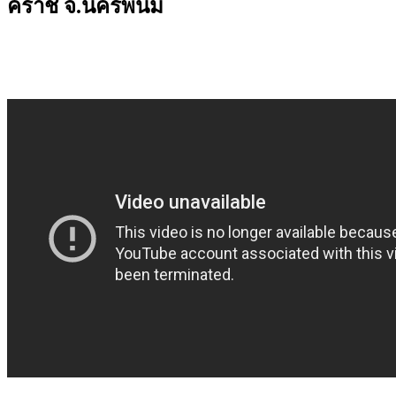
คราช จ.นครพนม