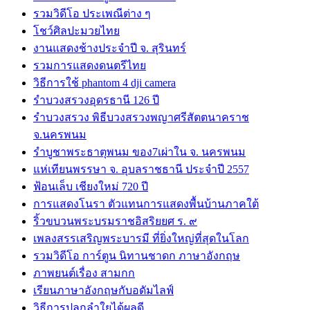
รวมวิดีโอ ประเพณีต่าง ๆ
โชว์ศิลปะมวยไทย
งานแสดงช้างประจำปี จ. สุรินทร์
รวมการแสดงดนตรีไทย
วิธีการใช้ phantom 4 dji camera
รำบวงสรวงอุดรธานี 126 ปี
รำบวงสรวง พิธีบวงสรวงพญาศรีสัตตนาคราช
จ.นครพนม
รำบูชาพระธาตุพนม ของ7เผ่าใน จ. นครพนม
แห่เทียนพรรษา จ. อุบลราชธานี ประจำปี 2557
ฟ้อนเล็บ เชียงใหม่ 720 ปี
การแสดงโนรา ตัวแทนการแสดงพื้นบ้านภาคใต้
ริ้วขบวนพระบรมราชอิสริยยศ ร. ๙
เพลงสรรเสริญพระบารมี ที่ยิ่งใหญ่ที่สุดในโลก
รวมวิดีโอ การ์ตูน นิทานชาดก ภาษาอังกฤษ
ภาพยนต์เรื่อง สามกก
เรียนภาษาอังกฤษกับอดัมไลฟ์
วิธีการปลูกลำใยได้ผลดี