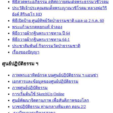
พิธีสวดพระอภิธรรม อุทิศถวายสมเด็จพระธรรมวชิโรดม
ประวัติเจ้าประคุณสมเด็จพระญาณวชิโรดม หลวงพ่อวิริ
ยังค์ สิรินฺธโร HD
พิธีเปิดป้าย ศูนย์ทิพย์วัดป่่าธรรมชาติ แอล เอ 2 ก.ค. 60
พระแก้วมรกตหยกแท้ จำลอง
พิธีถวายผ้ากฐินพระราชทาน ปี 64
พิธีถวายผ้ากฐินพระราชทาน 64-1
ประชาสัมพันธ์ กิจกรรมวัดป่าธรรมชาติ
เรื่องของปัญญา
ศูนย์ปฏิบัติธรรม ฯ
ภาพพระอาทิตย์กรด บนศูนย์ปฏิบัติธรรม ฯ แอนซ่า
เอกสารและข้อมูลของศูนย์ปฏิบัติธรรม
ภาพศูนย์ปฏิบัติธรรม
การเริ่มต้นใช้ SketchUp Online
ศูนย์พัฒนาจิตตานุภาพ เพื่อสันติภาพของโลก
บวชปฏิบัติธรรม ท่ามกลางหิมะตก ตอน 2/2
-ระเบียบการบริหารสาขา