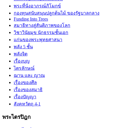
พระที่นั่งอาภรณ์ภิโมกข์
กองทุนสนับสนุนปลูกต้นไม้ ของรัฐบาลกลาง
Funding Into Trees
สมาธิทางสู่สันติภาพของโลก
วิชาวินัยมุข นักธรรมชั้นเอก
แก่นของพระพุทธศาสนา
พลัง 5 ชั้น
พลังจิต
เรื่องบุญ
ไตรลักษณ์
ฌาน และ ญาณ
เรื่องของศีล
เรื่่องของสมาธิ
เรื่องปัญญา
สังคหวัตถุ 4-1
พระไตรปิฎก