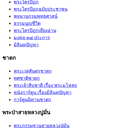
พระไตรปิฎก
พระไตรปิฎกฉบับประชาชน
พจนานุกรมพุทธศาสน์
ธรรมนูญชีวิต
พระไตรปิฎกเสียงอ่าน
มงคล ๓๘ ประการ
มิลินทปัญหา
ชาดก
พระเวสสันดรชาดก
ทศชาติชาดก
พระเจ้าสิบชาติ เรื่อง พระมโหสถ
หนังการ์ตูน เรื่องมิลินทปัญหา
การ์ตูนนิทานชาดก
พระป่าสายหลวงปูมั่น
พระกรรมฐานสายหลวงปู่มั่น