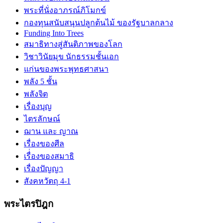
พระที่นั่งอาภรณ์ภิโมกข์
กองทุนสนับสนุนปลูกต้นไม้ ของรัฐบาลกลาง
Funding Into Trees
สมาธิทางสู่สันติภาพของโลก
วิชาวินัยมุข นักธรรมชั้นเอก
แก่นของพระพุทธศาสนา
พลัง 5 ชั้น
พลังจิต
เรื่องบุญ
ไตรลักษณ์
ฌาน และ ญาณ
เรื่องของศีล
เรื่่องของสมาธิ
เรื่องปัญญา
สังคหวัตถุ 4-1
พระไตรปิฎก