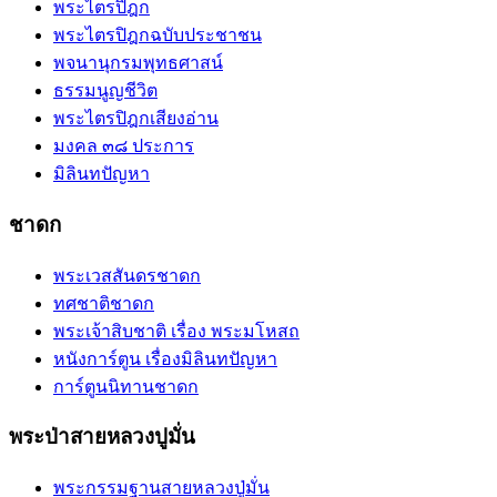
พระไตรปิฎก
พระไตรปิฎกฉบับประชาชน
พจนานุกรมพุทธศาสน์
ธรรมนูญชีวิต
พระไตรปิฎกเสียงอ่าน
มงคล ๓๘ ประการ
มิลินทปัญหา
ชาดก
พระเวสสันดรชาดก
ทศชาติชาดก
พระเจ้าสิบชาติ เรื่อง พระมโหสถ
หนังการ์ตูน เรื่องมิลินทปัญหา
การ์ตูนนิทานชาดก
พระป่าสายหลวงปูมั่น
พระกรรมฐานสายหลวงปู่มั่น