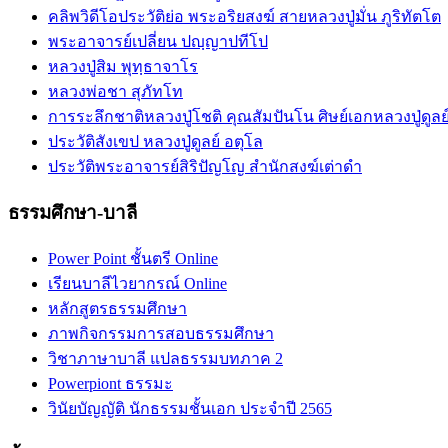
คลิพวิดีโอประวัติย่อ พระอริยสงฆ์ สายหลวงปู่มั่น ภูริทัตโต
พระอาจารย์เปลี่ยน ปญฺญาปทีโป
หลวงปู่สิม พุทฺธาจาโร
หลวงพ่อชา สุภัทโท
การระลึกชาติหลวงปู่โชติ คุณสัมปันโน ศิษย์เอกหลวงปู่ดูลย
ประวัติสังเขป หลวงปู่ดูลย์ อตุโล
ประวัติ​พระ​อาจารย์​สิริ​ปัญโญ​ สำนัก​สงฆ์​เต่าดำ​
ธรรมศึกษา-บาลี
Power Point ชั้นตรี Online
เรียนบาลีไวยากรณ์ Online
หลักสูตรธรรมศึกษา
ภาพกิจกรรมการสอบธรรมศึกษา
วิชาภาษาบาลี แปลธรรมบทภาค 2
Powerpiont ธรรมะ
วินัยบัญญัติ นักธรรมชั้นเอก ประจำปี 2565