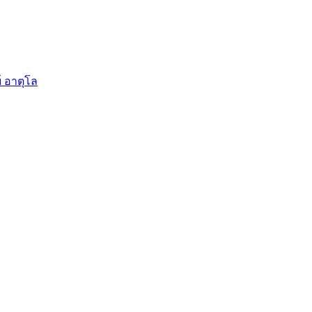
์ อาตุโล