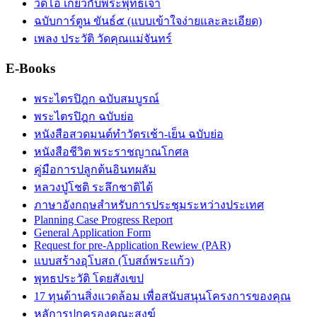
วิดีโอ เกี่ยวกับพระพุทธเจ้า
ฉบับการ์ตูน ขันธ์๕ (แบบเข้าใจง่ายและละเอียด)
เพลง ประวัติ วัดคุณแม่จันทร์
E-Books
พระไตรปิฎก ฉบับสมบูรณ์
พระไตรปิฎก ฉบับย่อ
หนังสือสวดมนต์ทำวัตรเช้า-เย็น ฉบับย่อ
หนังสือชีวิต พระราชญาณโกศล
คู่มือการปลูกต้นอินทผลัม
หลวงปู่โชติ ระลึกชาติได้
ภาษาอังกฤษสำหรับการประชุมระหว่างประเทศ
Planning Case Progress Report
General Application Form
Request for pre-Application Rewiew (PAR)
แบบสร้างอุโบสถ (โบสถ์พระแก้ว)
พุทธประวัติ โดยสังเขป
17 ทุนด้านสิ่งแวดล้อม เพื่อสนับสนุนโครงการของคุณ
หลัการปกครองคณะสงฆ์