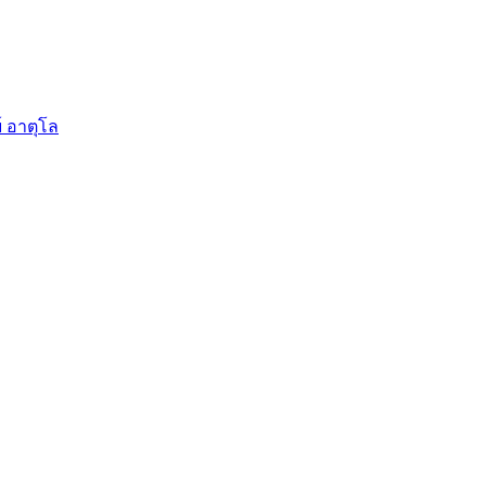
์ อาตุโล