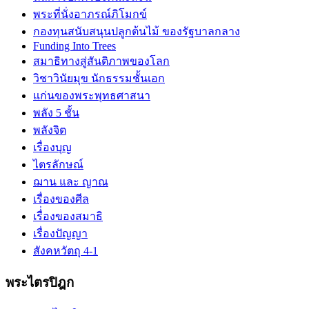
พระที่นั่งอาภรณ์ภิโมกข์
กองทุนสนับสนุนปลูกต้นไม้ ของรัฐบาลกลาง
Funding Into Trees
สมาธิทางสู่สันติภาพของโลก
วิชาวินัยมุข นักธรรมชั้นเอก
แก่นของพระพุทธศาสนา
พลัง 5 ชั้น
พลังจิต
เรื่องบุญ
ไตรลักษณ์
ฌาน และ ญาณ
เรื่องของศีล
เรื่่องของสมาธิ
เรื่องปัญญา
สังคหวัตถุ 4-1
พระไตรปิฎก