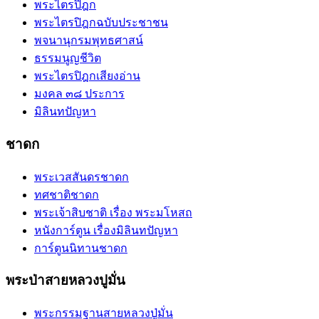
พระไตรปิฎก
พระไตรปิฎกฉบับประชาชน
พจนานุกรมพุทธศาสน์
ธรรมนูญชีวิต
พระไตรปิฎกเสียงอ่าน
มงคล ๓๘ ประการ
มิลินทปัญหา
ชาดก
พระเวสสันดรชาดก
ทศชาติชาดก
พระเจ้าสิบชาติ เรื่อง พระมโหสถ
หนังการ์ตูน เรื่องมิลินทปัญหา
การ์ตูนนิทานชาดก
พระป่าสายหลวงปูมั่น
พระกรรมฐานสายหลวงปู่มั่น