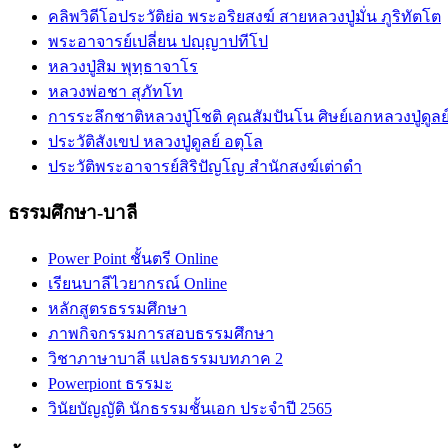
คลิพวิดีโอประวัติย่อ พระอริยสงฆ์ สายหลวงปู่มั่น ภูริทัตโต
พระอาจารย์เปลี่ยน ปญฺญาปทีโป
หลวงปู่สิม พุทฺธาจาโร
หลวงพ่อชา สุภัทโท
การระลึกชาติหลวงปู่โชติ คุณสัมปันโน ศิษย์เอกหลวงปู่ดูลย
ประวัติสังเขป หลวงปู่ดูลย์ อตุโล
ประวัติ​พระ​อาจารย์​สิริ​ปัญโญ​ สำนัก​สงฆ์​เต่าดำ​
ธรรมศึกษา-บาลี
Power Point ชั้นตรี Online
เรียนบาลีไวยากรณ์ Online
หลักสูตรธรรมศึกษา
ภาพกิจกรรมการสอบธรรมศึกษา
วิชาภาษาบาลี แปลธรรมบทภาค 2
Powerpiont ธรรมะ
วินัยบัญญัติ นักธรรมชั้นเอก ประจำปี 2565