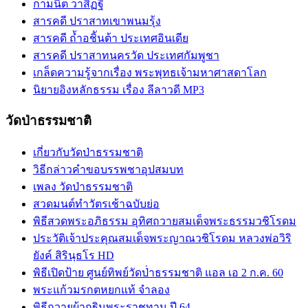
กามนิต วาสิฏฐี
สารคดี ปราสาทเขาพนมรุ้ง
สารคดี ถ้ำอชิันต้า ประเทศอินเดีย
สารคดี ปราสาทนครวัด ประเทศกัมพูชา
เกล็ดความรู้จากเรื่อง พระพุทธเจ้ามหาศาสดาโลก
นิยายอิงหลักธรรม เรื่อง ลีลาวดี MP3
วัดป่าธรรมชาติ
เกี่ยวกับวัดป่าธรรมชาติ
วิธีกล่าวคำขอบรรพชาอุปสมบท
เพลง วัดป่าธรรมชาติ
สวดมนต์ทำวัตรเช้าฉบับย่อ
พิธีสวดพระอภิธรรม อุทิศถวายสมเด็จพระธรรมวชิโรดม
ประวัติเจ้าประคุณสมเด็จพระญาณวชิโรดม หลวงพ่อวิริ
ยังค์ สิรินฺธโร HD
พิธีเปิดป้าย ศูนย์ทิพย์วัดป่่าธรรมชาติ แอล เอ 2 ก.ค. 60
พระแก้วมรกตหยกแท้ จำลอง
พิธีถวายผ้ากฐินพระราชทาน ปี 64