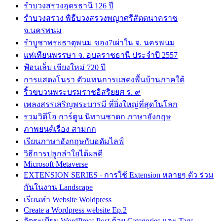
รำบวงสรวงอุดรธานี 126 ปี
รำบวงสรวง พิธีบวงสรวงพญาศรีสัตตนาคราช
จ.นครพนม
รำบูชาพระธาตุพนม ของ7เผ่าใน จ. นครพนม
แห่เทียนพรรษา จ. อุบลราชธานี ประจำปี 2557
ฟ้อนเล็บ เชียงใหม่ 720 ปี
การแสดงโนรา ตัวแทนการแสดงพื้นบ้านภาคใต้
ริ้วขบวนพระบรมราชอิสริยยศ ร. ๙
เพลงสรรเสริญพระบารมี ที่ยิ่งใหญ่ที่สุดในโลก
รวมวิดีโอ การ์ตูน นิทานชาดก ภาษาอังกฤษ
ภาพยนต์เรื่อง สามกก
เรียนภาษาอังกฤษกับอดัมไลฟ์
วิธีการปลูกลำใยได้ผลดี
Microsoft Metaverse
EXTENSION SERIES - การใช้ Extension หลายๆ ตัว ร่วม
กันในงาน Landscape
เรียนทำ Website Woldpress
Create a Wordpress website Ep.2
จัดระเบียบ WordPress Post ด้วย Categories และ Tags