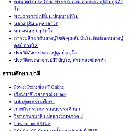
คลิพวิดีโอประวัติย่อ พระอริยสงฆ์ สายหลวงปู่มั่น ภูริทัต
โต
พระอาจารย์เปลี่ยน ปญฺญาปทีโป
หลวงปู่สิม พุทฺธาจาโร
หลวงพ่อชา สุภัทโท
การระลึกชาติหลวงปู่โชติ คุณสัมปันโน ศิษย์เอกหลวงปู่
ดูลย์ อาตุโล
ประวัติสังเขป หลวงปู่ดูลย์ อตุโล
ประวัติ​พระ​อาจารย์​สิริ​ปัญโญ​ สำนัก​สงฆ์​เต่าดำ​
ธรรมศึกษา-บาลี
Power Point ชั้นตรี Online
เรียนบาลีไวยากรณ์ Online
หลักสูตรธรรมศึกษา
ภาพกิจกรรมการสอบธรรมศึกษา
วิชาภาษาบาลี แปลธรรมบทภาค 2
Powerpiont ธรรมะ
วินัยบัญญัติ นักธรรมชั้นเอก ประจำปี 2565