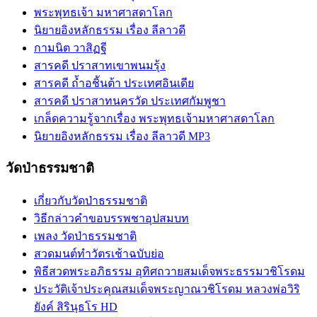
พระพุทธเจ้า มหาศาสดาโลก
นิยายอิงหลักธรรม เรื่อง ลีลาวดี
กามนิต วาสิฏฐี
สารคดี ปราสาทเขาพนมรุ้ง
สารคดี ถ้ำอชิันต้า ประเทศอินเดีย
สารคดี ปราสาทนครวัด ประเทศกัมพูชา
เกล็ดความรู้จากเรื่อง พระพุทธเจ้ามหาศาสดาโลก
นิยายอิงหลักธรรม เรื่อง ลีลาวดี MP3
วัดป่าธรรมชาติ
เกี่ยวกับวัดป่าธรรมชาติ
วิธีกล่าวคำขอบรรพชาอุปสมบท
เพลง วัดป่าธรรมชาติ
สวดมนต์ทำวัตรเช้าฉบับย่อ
พิธีสวดพระอภิธรรม อุทิศถวายสมเด็จพระธรรมวชิโรดม
ประวัติเจ้าประคุณสมเด็จพระญาณวชิโรดม หลวงพ่อวิริ
ยังค์ สิรินฺธโร HD