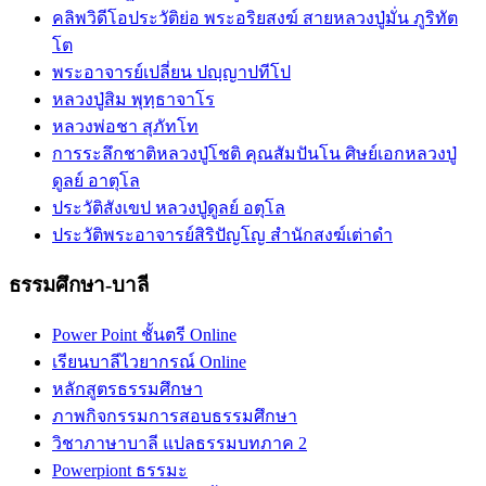
คลิพวิดีโอประวัติย่อ พระอริยสงฆ์ สายหลวงปู่มั่น ภูริทัต
โต
พระอาจารย์เปลี่ยน ปญฺญาปทีโป
หลวงปู่สิม พุทฺธาจาโร
หลวงพ่อชา สุภัทโท
การระลึกชาติหลวงปู่โชติ คุณสัมปันโน ศิษย์เอกหลวงปู่
ดูลย์ อาตุโล
ประวัติสังเขป หลวงปู่ดูลย์ อตุโล
ประวัติ​พระ​อาจารย์​สิริ​ปัญโญ​ สำนัก​สงฆ์​เต่าดำ​
ธรรมศึกษา-บาลี
Power Point ชั้นตรี Online
เรียนบาลีไวยากรณ์ Online
หลักสูตรธรรมศึกษา
ภาพกิจกรรมการสอบธรรมศึกษา
วิชาภาษาบาลี แปลธรรมบทภาค 2
Powerpiont ธรรมะ