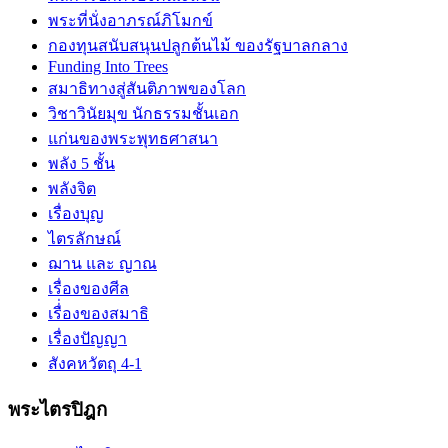
พระที่นั่งอาภรณ์ภิโมกข์
กองทุนสนับสนุนปลูกต้นไม้ ของรัฐบาลกลาง
Funding Into Trees
สมาธิทางสู่สันติภาพของโลก
วิชาวินัยมุข นักธรรมชั้นเอก
แก่นของพระพุทธศาสนา
พลัง 5 ชั้น
พลังจิต
เรื่องบุญ
ไตรลักษณ์
ฌาน และ ญาณ
เรื่องของศีล
เรื่่องของสมาธิ
เรื่องปัญญา
สังคหวัตถุ 4-1
พระไตรปิฎก