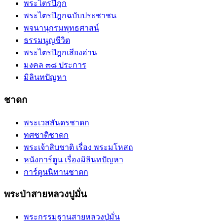
พระไตรปิฎก
พระไตรปิฎกฉบับประชาชน
พจนานุกรมพุทธศาสน์
ธรรมนูญชีวิต
พระไตรปิฎกเสียงอ่าน
มงคล ๓๘ ประการ
มิลินทปัญหา
ชาดก
พระเวสสันดรชาดก
ทศชาติชาดก
พระเจ้าสิบชาติ เรื่อง พระมโหสถ
หนังการ์ตูน เรื่องมิลินทปัญหา
การ์ตูนนิทานชาดก
พระป่าสายหลวงปูมั่น
พระกรรมฐานสายหลวงปู่มั่น