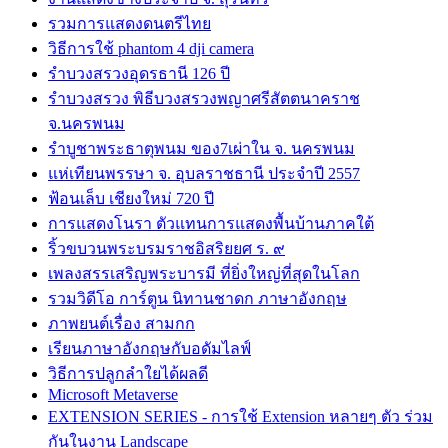
รวมการแสดงดนตรีไทย
วิธีการใช้ phantom 4 dji camera
รำบวงสรวงอุดรธานี 126 ปี
รำบวงสรวง พิธีบวงสรวงพญาศรีสัตตนาคราช
จ.นครพนม
รำบูชาพระธาตุพนม ของ7เผ่าใน จ. นครพนม
แห่เทียนพรรษา จ. อุบลราชธานี ประจำปี 2557
ฟ้อนเล็บ เชียงใหม่ 720 ปี
การแสดงโนรา ตัวแทนการแสดงพื้นบ้านภาคใต้
ริ้วขบวนพระบรมราชอิสริยยศ ร. ๙
เพลงสรรเสริญพระบารมี ที่ยิ่งใหญ่ที่สุดในโลก
รวมวิดีโอ การ์ตูน นิทานชาดก ภาษาอังกฤษ
ภาพยนต์เรื่อง สามกก
เรียนภาษาอังกฤษกับอดัมไลฟ์
วิธีการปลูกลำใยได้ผลดี
Microsoft Metaverse
EXTENSION SERIES - การใช้ Extension หลายๆ ตัว ร่วม
กันในงาน Landscape