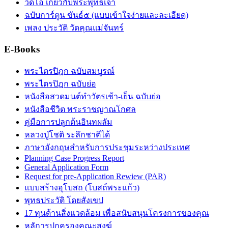
วิดีโอ เกี่ยวกับพระพุทธเจ้า
ฉบับการ์ตูน ขันธ์๕ (แบบเข้าใจง่ายและละเอียด)
เพลง ประวัติ วัดคุณแม่จันทร์
E-Books
พระไตรปิฎก ฉบับสมบูรณ์
พระไตรปิฎก ฉบับย่อ
หนังสือสวดมนต์ทำวัตรเช้า-เย็น ฉบับย่อ
หนังสือชีวิต พระราชญาณโกศล
คู่มือการปลูกต้นอินทผลัม
หลวงปู่โชติ ระลึกชาติได้
ภาษาอังกฤษสำหรับการประชุมระหว่างประเทศ
Planning Case Progress Report
General Application Form
Request for pre-Application Rewiew (PAR)
แบบสร้างอุโบสถ (โบสถ์พระแก้ว)
พุทธประวัติ โดยสังเขป
17 ทุนด้านสิ่งแวดล้อม เพื่อสนับสนุนโครงการของคุณ
หลัการปกครองคณะสงฆ์