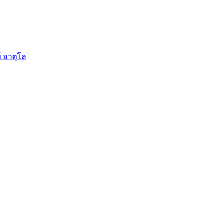
์ อาตุโล