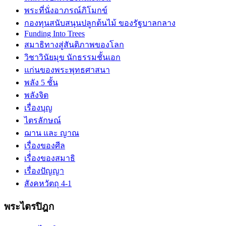
พระที่นั่งอาภรณ์ภิโมกข์
กองทุนสนับสนุนปลูกต้นไม้ ของรัฐบาลกลาง
Funding Into Trees
สมาธิทางสู่สันติภาพของโลก
วิชาวินัยมุข นักธรรมชั้นเอก
แก่นของพระพุทธศาสนา
พลัง 5 ชั้น
พลังจิต
เรื่องบุญ
ไตรลักษณ์
ฌาน และ ญาณ
เรื่องของศีล
เรื่่องของสมาธิ
เรื่องปัญญา
สังคหวัตถุ 4-1
พระไตรปิฎก