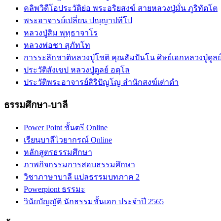
คลิพวิดีโอประวัติย่อ พระอริยสงฆ์ สายหลวงปู่มั่น ภูริทัตโต
พระอาจารย์เปลี่ยน ปญฺญาปทีโป
หลวงปู่สิม พุทฺธาจาโร
หลวงพ่อชา สุภัทโท
การระลึกชาติหลวงปู่โชติ คุณสัมปันโน ศิษย์เอกหลวงปู่ดูลย
ประวัติสังเขป หลวงปู่ดูลย์ อตุโล
ประวัติ​พระ​อาจารย์​สิริ​ปัญโญ​ สำนัก​สงฆ์​เต่าดำ​
ธรรมศึกษา-บาลี
Power Point ชั้นตรี Online
เรียนบาลีไวยากรณ์ Online
หลักสูตรธรรมศึกษา
ภาพกิจกรรมการสอบธรรมศึกษา
วิชาภาษาบาลี แปลธรรมบทภาค 2
Powerpiont ธรรมะ
วินัยบัญญัติ นักธรรมชั้นเอก ประจำปี 2565