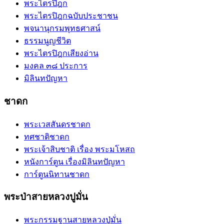
พระไตรปิฎก
พระไตรปิฎกฉบับประชาชน
พจนานุกรมพุทธศาสน์
ธรรมนูญชีวิต
พระไตรปิฎกเสียงอ่าน
มงคล ๓๘ ประการ
มิลินทปัญหา
ชาดก
พระเวสสันดรชาดก
ทศชาติชาดก
พระเจ้าสิบชาติ เรื่อง พระมโหสถ
หนังการ์ตูน เรื่องมิลินทปัญหา
การ์ตูนนิทานชาดก
พระป่าสายหลวงปูมั่น
พระกรรมฐานสายหลวงปู่มั่น